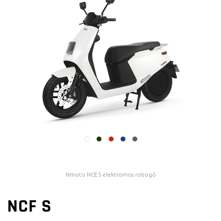
Nmoto NCE S elektromos robogó
NCF S