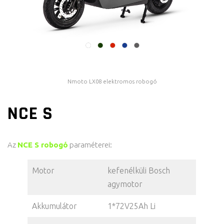
Nmoto LX08 elektromos robogó
NCE S
Az
NCE S robogó
paraméterei:
Motor
kefenélküli Bosch
agymotor
Akkumulátor
1*72V25Ah Li