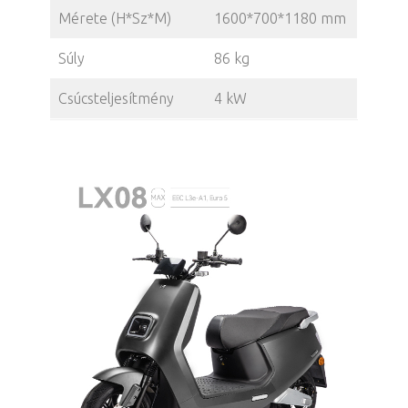
Mérete (H*Sz*M)
1600*700*1180 mm
Súly
86 kg
Csúcsteljesítmény
4 kW