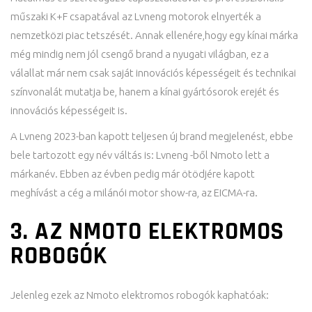
műszaki K+F csapatával az Lvneng motorok elnyerték a
nemzetközi piac tetszését. Annak ellenére,hogy egy kínai márka
még mindig nem jól csengő brand a nyugati világban, ez a
válallat már nem csak saját innovációs képességeit és technikai
színvonalát mutatja be, hanem a kínai gyártósorok erejét és
innovációs képességeit is.
A Lvneng 2023-ban kapott teljesen új brand megjelenést, ebbe
bele tartozott egy név váltás is: Lvneng -ből Nmoto lett a
márkanév. Ebben az évben pedig már ötödjére kapott
meghívást a cég a milánói motor show-ra, az EICMA-ra.
3. AZ NMOTO ELEKTROMOS
ROBOGÓK
Jelenleg ezek az Nmoto elektromos robogók kaphatóak: