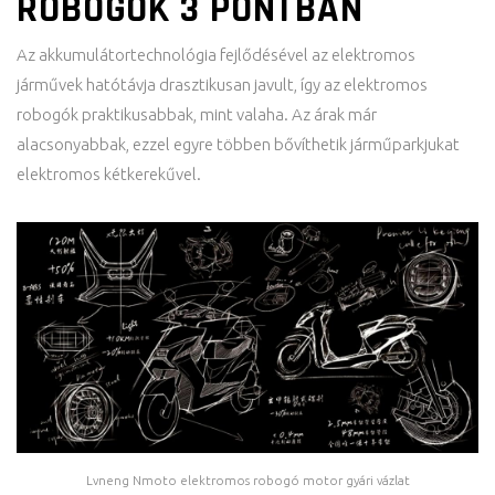
ROBOGÓK 3 PONTBAN
Az akkumulátortechnológia fejlődésével az elektromos
járművek hatótávja drasztikusan javult, így az elektromos
robogók praktikusabbak, mint valaha. Az árak már
alacsonyabbak, ezzel egyre többen bővíthetik járműparkjukat
elektromos kétkerekűvel.
Lvneng Nmoto elektromos robogó motor gyári vázlat