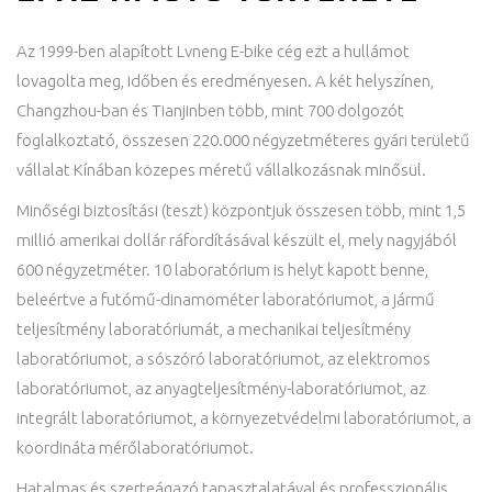
Az 1999-ben alapított Lvneng E-bike cég ezt a hullámot
lovagolta meg, időben és eredményesen. A két helyszínen,
Changzhou-ban és Tianjinben több, mint 700 dolgozót
foglalkoztató, összesen 220.000 négyzetméteres gyári területű
vállalat Kínában közepes méretű vállalkozásnak minősül.
Minőségi biztosítási (teszt) központjuk összesen több, mint 1,5
millió amerikai dollár ráfordításával készült el, mely nagyjából
600 négyzetméter. 10 laboratórium is helyt kapott benne,
beleértve a futómű-dinamométer laboratóriumot, a jármű
teljesítmény laboratóriumát, a mechanikai teljesítmény
laboratóriumot, a sószóró laboratóriumot, az elektromos
laboratóriumot, az anyagteljesítmény-laboratóriumot, az
integrált laboratóriumot, a környezetvédelmi laboratóriumot, a
koordináta mérőlaboratóriumot.
Hatalmas és szerteágazó tapasztalatával és professzionális