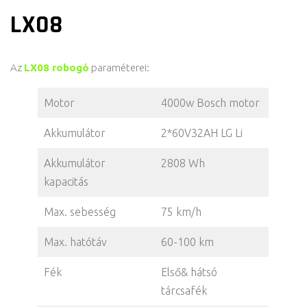
LX08
Az
LX08 robogó
paraméterei:
Motor
4000w Bosch motor
Akkumulátor
2*60V32AH LG Li
Akkumulátor
2808 Wh
kapacitás
Max. sebesség
75 km/h
Max. hatótáv
60-100 km
Fék
Első& hátsó
tárcsafék