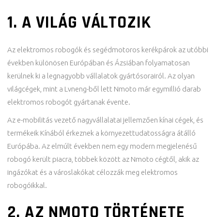
1. A VILÁG VÁLTOZIK
Az elektromos robogók és segédmotoros kerékpárok az utóbbi
években különösen Európában és Ázsiában folyamatosan
kerülnek ki a legnagyobb vállalatok gyártósorairól. Az olyan
világcégek, mint a Lvneng-ből lett Nmoto már egymillió darab
elektromos robogót gyártanak évente.
Az e-mobilitás vezető nagyvállalatai jellemzően kínai cégek, és
termékeik Kínából érkeznek a környezettudatosságra átálló
Európába. Az elmúlt években nem egy modern megjelenésű
robogó került piacra, többek között az Nmoto cégtől, akik az
ingázókat és a városlakókat célozzák meg elektromos
robogóikkal.
2. AZ NMOTO TÖRTÉNETE