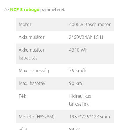
Az
NCF S robogó
paraméterei:
Motor
4000w Bosch motor
Akkumulátor
2*60V34Ah LG Li
Akkumulátor
4310 Wh
kapacitás
Max. sebesség
75 km/h
Max. hatótáv
90 km
Fék
Hidraulikus
tárcsafék
Mérete (H*Sz*M)
1937*725*1233mm
Súly
94 kg