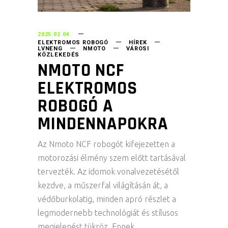
2025.02.04.
ELEKTROMOS ROBOGÓ
HÍREK
LVNENG
NMOTO
VÁROSI
KÖZLEKEDÉS
NMOTO NCF
ELEKTROMOS
ROBOGÓ A
MINDENNAPOKRA
Az Nmoto NCF robogót kifejezetten a
motorozási élmény szem előtt tartásával
tervezték. Az idomok vonalvezetésétől
kezdve, a műszerfal világításán át, a
védőburkolatig, minden apró részlet a
legmodernebb technológiát és stílusos
megjelenést tükröz. Ennek