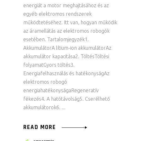
energiát a motor meghajtásához és az
egyéb elektromos rendszerek
működtetéséhez. Itt van, hogyan működik
az áramellátás az elektromos robogók
esetében. Tartalomjegyzék1.
AkkumulátorA lítium-ion akkumulátorAz
akkumulátor kapacitása2. TöltésTöltési
folyamatGyors töltés3.
Energiafelhasználás és hatékonyságAz
elektromos robogó
energiahatékonyságaRegeneratív
fékezés4. A hatótávolság5. Cserélhető
akkumulátorok6.
READ MORE