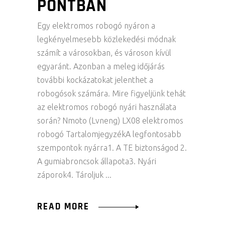
PONTBAN
Egy elektromos robogó nyáron a
legkényelmesebb közlekedési módnak
számít a városokban, és városon kívül
egyaránt. Azonban a meleg időjárás
további kockázatokat jelenthet a
robogósok számára. Mire figyeljünk tehát
az elektromos robogó nyári használata
során? Nmoto (Lvneng) LX08 elektromos
robogó TartalomjegyzékA legfontosabb
szempontok nyárra1. A TE biztonságod 2.
A gumiabroncsok állapota3. Nyári
záporok4. Tároljuk
READ MORE