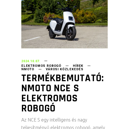
2024.10.07.
ELEKTROMOS ROBOGÓ
HÍREK
NMOTO
VÁROSI KÖZLEKEDÉS
TERMÉKBEMUTATÓ:
NMOTO NCE S
ELEKTROMOS
ROBOGÓ
Az NCE S egy intelligens és nagy
teljesítményű elektromos robogó, amely