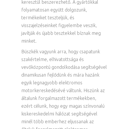
keresztül beszerezhető. A gyártókkal
folyamatosan együtt dolgozunk,
termékeiket teszteljük, és
visszajelzéseinket figyelembe veszik,
javítják és újabb tesztekkel bíznak meg
minket.
Büszkék vagyunk arra, hogy csapatunk
szakértelme, elhivatottsága és
vevőközpontú gondolkodása segítségével
dinamikusan fejlődünk és mára hazánk
egyik legnagyobb elektromos
motorkereskedésévé váltunk. Hiszünk az
általunk forgalmazott termékekben,
ezért célunk, hogy egy magas színvonalú
kiskereskedelmi hálózat segítségével
minél több emberhez eljussanak az