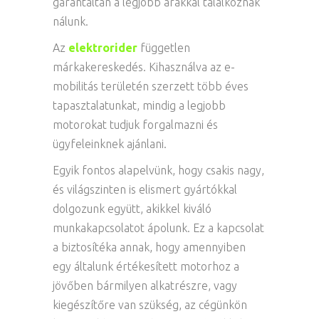
garantáltan a legjobb árakkal találkoznak
nálunk.
Az
elektrorider
független
márkakereskedés. Kihasználva az e-
mobilitás területén szerzett több éves
tapasztalatunkat, mindig a legjobb
motorokat tudjuk forgalmazni és
ügyfeleinknek ajánlani.
Egyik fontos alapelvünk, hogy csakis nagy,
és világszinten is elismert gyártókkal
dolgozunk együtt, akikkel kiváló
munkakapcsolatot ápolunk. Ez a kapcsolat
a biztosítéka annak, hogy amennyiben
egy általunk értékesített motorhoz a
jövőben bármilyen alkatrészre, vagy
kiegészítőre van szükség, az cégünkön