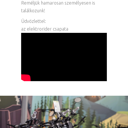
Reméljük hamarosan személyesen is
találkozunk!
Üdvözlettel:
az elektrorider csapata