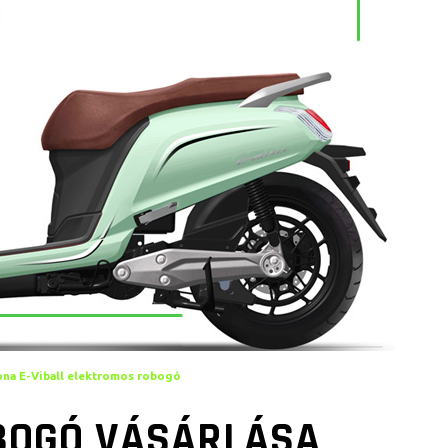
ona E-Viball elektromos robogó
BOGÓ VÁSÁRLÁSA