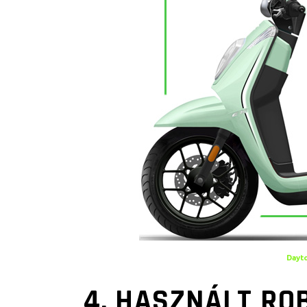
Dayt
4. HASZNÁLT RO