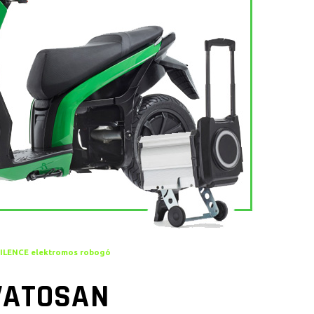
ILENCE elektromos robogó
VATOSAN