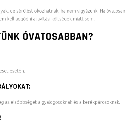
ak, de sérülést okozhatnak, ha nem vigyázunk. Ha óvatosan
em kell aggódni a javítási költségek miatt sem.
TÜNK ÓVATOSABBAN?
leset esetén.
BÁLYOKAT:
meg az elsőbbséget a gyalogosoknak és a kerékpárosoknak.
!