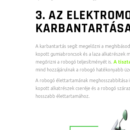
3. AZ ELEKTROM
KARBANTARTÁS
A karbantartás segít megelőzni a meghibásod
kopott gumiabroncsok és a laza alkatrészek m
megőrizni a robogó teljesítményét is.
A tisz
mind hozzájárulnak a robogó hatékonyabb ü
A robogó élettartamának meghosszabbítása is
kopott alkatrészek cseréje és a robogó száraz
hosszabb élettartamához.