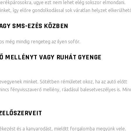
 kerékpárosokra, ugye ezt nem lehet elég sokszor elmondani.
ket, így előre gondolkodással sok váratlan helyzet elkerülhet
AGY SMS-EZÉS KÖZBEN
os még mindig rengeteg az ilyen sofőr.
Ő MELLÉNYT VAGY RUHÁT GYENGE
evegyenek minket. Sötétben rémületet okoz, ha az autó előtt
nincs fényvisszaverő mellény, ráadásul balesetveszélyes is. Min
ZELŐSZERVEIT
 fékezést és a kanyarodást, mielőtt forgalomba megyünk vele.