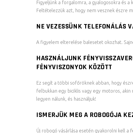
Figyeljünk a forgalomra, a gyalogosokra és a
Feltételezzük azt, hogy nem vesznek észre min
NE VEZESSÜNK TELEFONÁLÁS V
A figyelem elterelése balesetet okozhat. Sajn
HASZNÁLJUNK FÉNYVISSZAVER
FÉNYVISZONYOK KÖZÖTT
Ez segít a többi sofőröknek abban, hogy észr
felbukkan egy biciklis vagy egy motoros, akin 
legyen nálunk, és használjuk!
ISMERJÜK MEG A ROBOGÓJA KE
Új robogó vásárlása esetén gyakorolni kell a