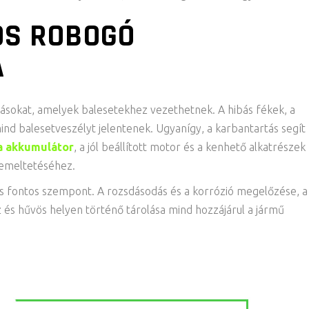
OS ROBOGÓ
A
ásokat, amelyek balesetekhez vezethetnek. A hibás fékek, a
ind balesetveszélyt jelentenek. Ugyanígy, a karbantartás segít
ta akkumulátor
, a jól beállított motor és a kenhető alkatrészek
zemeltetéséhez.
 fontos szempont. A rozsdásodás és a korrózió megelőzése, a
 és hűvös helyen történő tárolása mind hozzájárul a jármű