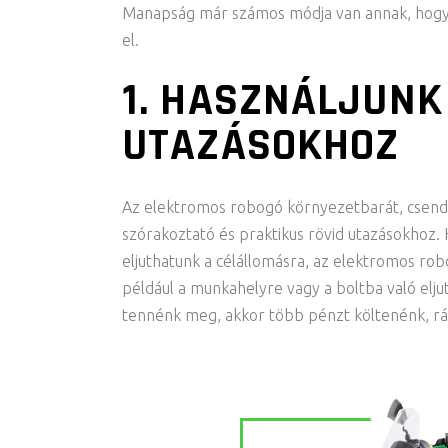
Manapság már számos módja van annak, hogy 
el.
1. HASZNÁLJUNK
UTAZÁSOKHOZ
Az elektromos robogó környezetbarát, csende
szórakoztató és praktikus rövid utazásokhoz.
eljuthatunk a célállomásra, az elektromos robo
például a munkahelyre vagy a boltba való elj
tennénk meg, akkor több pénzt költenénk, ráa