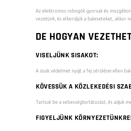
Az elektromos robogók gyorsak és mozgékony
vezetünk, és elkerüljük a baleseteket, akkor n
DE HOGYAN VEZETHE
VISELJÜNK SISAKOT:
A sisak védelmet nyújt a fej sérülései ellen ba
KÖVESSÜK A KÖZLEKEDÉSI SZA
Tartsuk be a sebességkorlátozást, és adjuk 
FIGYELJÜNK KÖRNYEZETÜNKRE