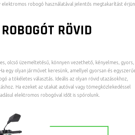
elektromos robogó használatával jelentős megtakarítást érjü
 ROBOGÓT RÖVID
s, olcsó üzemeltetésű, könnyen vezethető, kényelmes, gyors,
 Ha egy olyan járművet keresünk, amellyel gyorsan és egyszerű
gó a tökéletes választás. Ideális az olyan rövid utazásokhoz,
utáshoz. Ha ezeket az utakat autóval vagy tömegközlekedéssel
dásul elektromos robogóval időt is spórolunk.