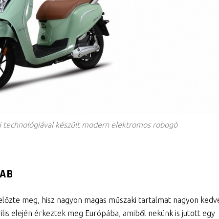
si technológiával készült modern elektromos robogó
RAB
s előzte meg, hisz nagyon magas műszaki tartalmat nagyon kedv
rilis elején érkeztek meg Európába, amiből nekünk is jutott egy