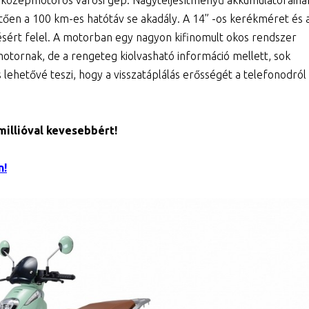
án, középmotoros városi gép. Nagyteljesítményű akkumulátoraina
tően a 100 km-es hatótáv se akadály. A 14” -os kerékméret és 
ért felel. A motorban egy nagyon kifinomult okos rendszer
otornak, de a rengeteg kiolvasható információ mellett, sok
is lehetővé teszi, hogy a visszatáplálás erősségét a telefonodról
millióval kevesebbért!
n!