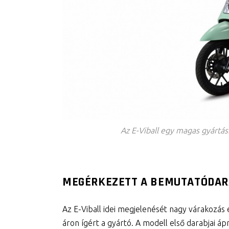
Az E-Viball egy magas gyártá
MEGÉRKEZETT A BEMUTATÓDA
Az E-Viball idei megjelenését nagy várakozá
áron ígért a gyártó. A modell első darabjai áp