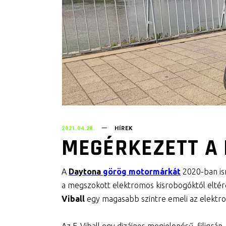
2021.04.28.
HÍREK
MEGÉRKEZETT A 
A
Daytona
görög motormárkát
2020-ban i
a megszokott elektromos kisrobogóktól eltérő
Viball
egy magasabb szintre emeli az elektr