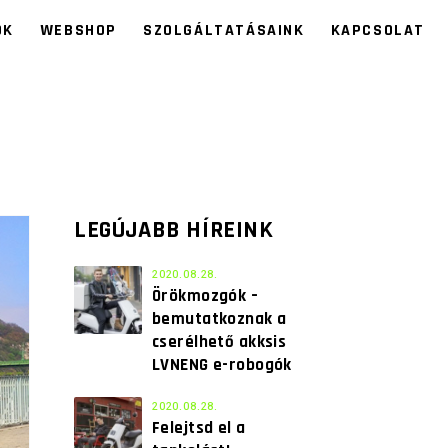
ÓK
WEBSHOP
SZOLGÁLTATÁSAINK
KAPCSOLAT
LEGÚJABB HÍREINK
2020.08.28.
Örökmozgók –
bemutatkoznak a
cserélhető akksis
LVNENG e-robogók
2020.08.28.
Felejtsd el a