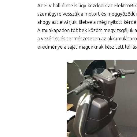
Az E-Viball élete is úgy kezdődik az Elektro
szemügyre vesszük a motort és meggyőződünk 
ahogy azt elvárjuk, illetve a még nyitott kérd
A munkapadon többek között megvizsgáljuk az 
a vezérlőt és természetesen az akkumulátorok
eredménye a saját magunknak készített leírás