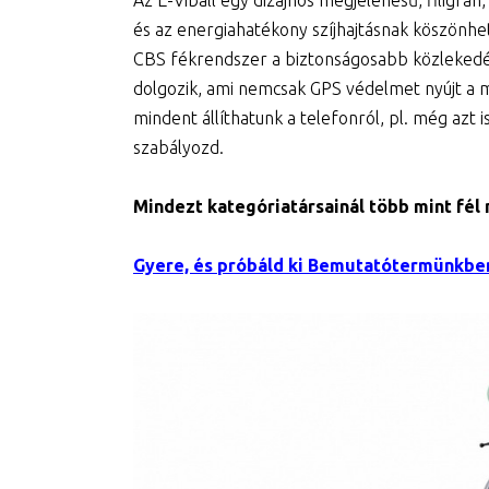
Az E-Viball egy dizájnos megjelenésű, filigr
és az energiahatékony szíjhajtásnak köszönhe
CBS fékrendszer a biztonságosabb közlekedés
dolgozik, ami nemcsak GPS védelmet nyújt a m
mindent állíthatunk a telefonról, pl. még azt 
szabályozd.
Mindezt kategóriatársainál több mint fél 
Gyere, és próbáld ki Bemutatótermünkbe