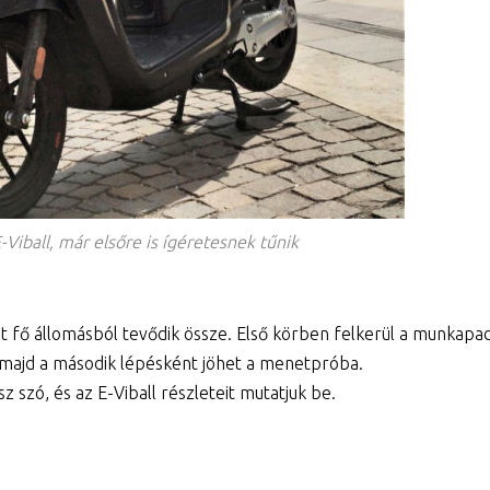
Viball, már elsőre is ígéretesnek tűnik
t fő állomásból tevődik össze. Első körben felkerül a munkapa
, majd a második lépésként jöhet a menetpróba.
sz szó, és az E-Viball részleteit mutatjuk be.