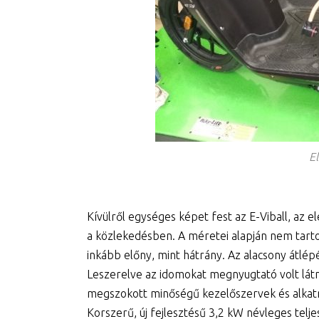
El
Kívülről egységes képet fest az E-Viball, az 
a közlekedésben. A méretei alapján nem tart
inkább előny, mint hátrány. Az alacsony átlép
Leszerelve az idomokat megnyugtató volt látn
megszokott minőségű kezelőszervek és alkatr
Korszerű, új fejlesztésű 3,2 kW névleges telj