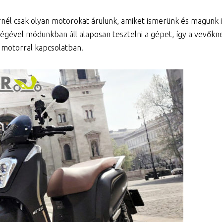
rnél csak olyan motorokat árulunk, amiket ismerünk és magunk i
égével módunkban áll alaposan tesztelni a gépet, így a vevőkn
a motorral kapcsolatban.