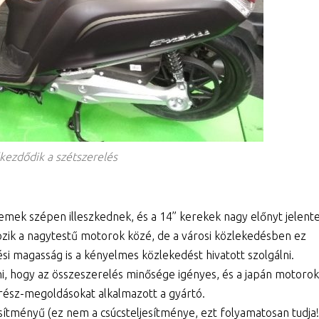
kezdődik a szétszerelés
elemek szépen illeszkednek, és a 14” kerekek nagy előnyt jelent
ozik a nagytestű motorok közé, de a városi közlekedésben ez
ési magasság is a kényelmes közlekedést hivatott szolgálni.
i, hogy az összeszerelés minősége igényes, és a japán motorok
ész-megoldásokat alkalmazott a gyártó.
esítményű (ez nem a csúcsteljesítménye, ezt folyamatosan tudja!