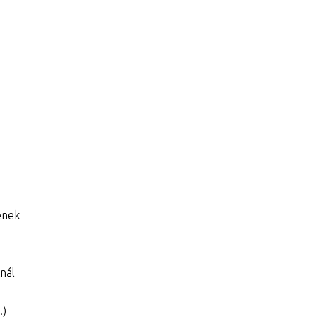
enek
nál
!)