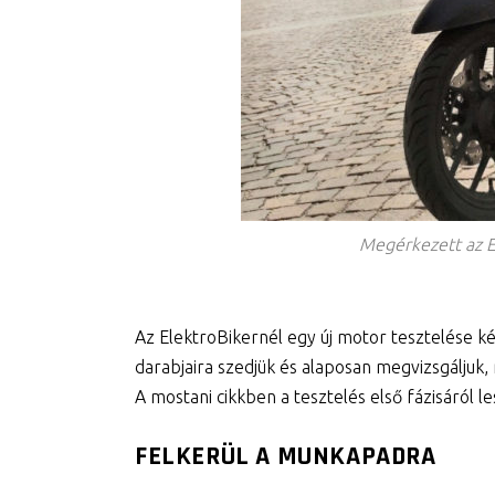
Megérkezett az E-
Az ElektroBikernél egy új motor tesztelése ké
darabjaira szedjük és alaposan megvizsgáljuk
A mostani cikkben a tesztelés első fázisáról le
FELKERÜL A MUNKAPADRA