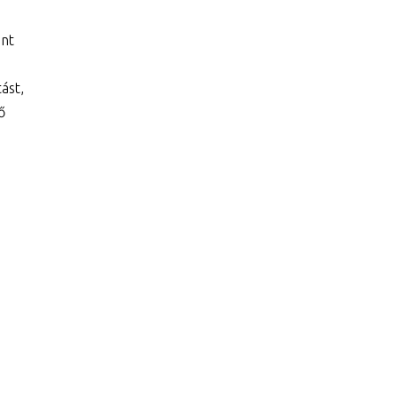
int
ást,
ő