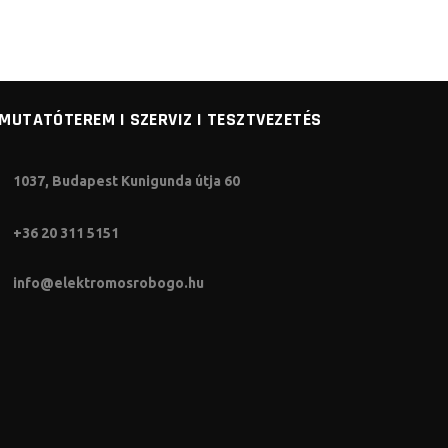
MUTATÓTEREM I SZERVIZ I TESZTVEZETÉS
1037, Budapest Kunigunda útja 60
+36 20 311 5151
info@elektromosrobogo.hu